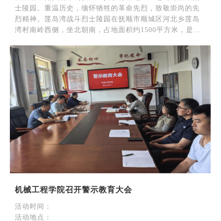
士陵园。重温历史，缅怀牺牲的革命先烈，致敬崇尚的先
烈精神。莲岛湾战斗烈士陵园在抚顺市顺城区河北乡莲岛
湾村南岭西侧，坐北朝南，占地面积约1500平方米，是...
机械工程学院召开警示教育大会
活动时间：
活动地点：