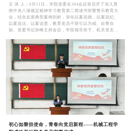
主 讲 人：6月11日，学院党委在304会议室召开了深入贯
彻中央八项规定精神学习教育第二期读书班暨警示教育大
会，结合反面典型案例剖析，深化以案说德、以案说纪、
以案说法、以案说责，教育党员干部引以为戒、自警自
励。党委书记孙峰主持会议，学院领导班子、机关党支...
初心如磐担使命，青春向党启新程——机械工程学