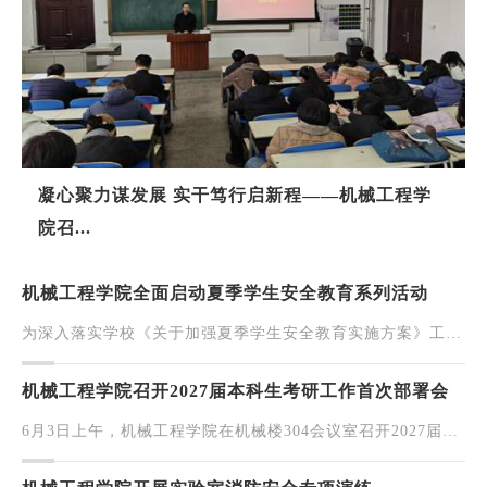
凝心聚力谋发展 实干笃行启新程——机械工程学
院召...
机械工程学院全面启动夏季学生安全教育系列活动
为深入落实学校《关于加强夏季学生安全教育实施方案》工作
要求，扎实筑牢校园安全防护屏障，学院近日召开夏季学生安
全教育工作动员部署会，正式启动以“六预防、三加强...
机械工程学院召开2027届本科生考研工作首次部署会
6月3日上午，机械工程学院在机械楼304会议室召开2027届本
科生考研工作第一次专题部署会议。学院党委书记任建民、院
长梁平、党委副书记马喜龙、副院长高鹏、姜文全以及全...