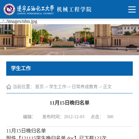
../../images/nbn.jpg
学生工作
当前位置：
首页
->
学生工作
->
日常养成教育
->
正文
11月15日晚归名单
点击：
编辑：
发布时间：2012-12-03
300
11月15日晚归名单
附件【
121115学生晚归名单.doc
】已下载
123
次