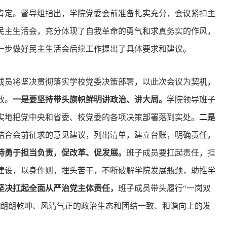
肯定。督导组指出，学院党委会前准备扎实充分，会议紧扣主
民主生活会，充分体现了自我革命的勇气和求真务实的作风，
一步做好民主生活会后续工作提出了具体要求和建议。
成员将坚决贯彻落实学校党委决策部署，以此次会议为契机，
效。
一是要坚持带头旗帜鲜明讲政治、讲大局。
学院领导班子
实地把党中央和省委、校党委的各项决策部署落到实处。
二是
结合会前征求的意见建议，列出清单，建立台账，明确责任，
持勇于担当负责，促改革、促发展。
班子成员要扛起责任，担
建设，以身作则，埋头苦干，不断破解学院发展瓶颈，助推学
坚决扛起全面从严治党主体责任，
班子成员带头履行“一岗双
院朗朗乾坤、风清气正的政治生态和团结一致、和谐向上的发