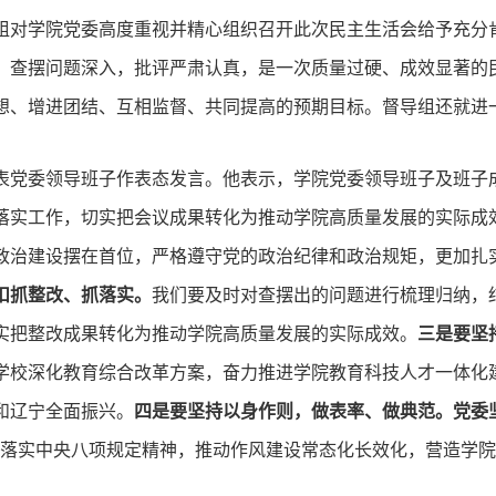
组对学院党委高度重视并精心组织召开此次民主生活会给予充分
，查摆问题深入，批评严肃认真，是一次质量过硬、成效显著的
想、增进团结、互相监督、共同提高的预期目标。督导组还就进
表党委领导班子作表态发言。他表示，学院党委领导班子及班子
落实工作，切实把会议成果转化为推动学院高质量发展的实际成
政治建设摆在首位，严格遵守党的政治纪律和政治规矩，更加扎
扣抓整改、抓落实。
我们要及时对查摆出的问题进行梳理归纳，
实把整改成果转化为推动学院高质量发展的实际成效。
三是要坚
学校深化教育综合改革方案，奋力推进学院教育科技人才一体化
和辽宁全面振兴。
四是要坚持以身作则，做表率、做典范。
党委
舍落实中央八项规定精神，推动作风建设常态化长效化，营造学