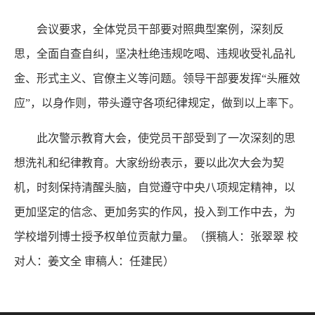
会议要求，全体党员干部要对照典型案例，深刻反
思，全面自查自纠，坚决杜绝违规吃喝、违规收受礼品礼
金、形式主义、官僚主义等问题。领导干部要发挥“头雁效
应”，以身作则，带头遵守各项纪律规定，做到以上率下。
此次警示教育大会，使党员干部受到了一次深刻的思
想洗礼和纪律教育。大家纷纷表示，要以此次大会为契
机，时刻保持清醒头脑，自觉遵守中央八项规定精神，以
更加坚定的信念、更加务实的作风，投入到工作中去，为
学校增列博士授予权单位贡献力量。（撰稿人：张翠翠 校
对人：姜文全 审稿人：任建民）