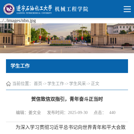
../../images/nbn.jpg
学生工作
当前位置：
首页
->
学生工作
->
学生风采
->
正文
贺信致信双指引，青年奋斗正当时
点击：
编辑：姜文全
发布时间：2025-09-30
440
为深入学习贯彻习近平总书记向世界青年和平大会致